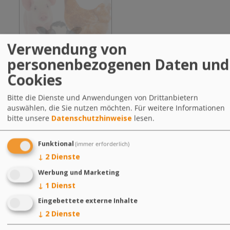
Verwendung von
personenbezogenen Daten und
Cookies
AdiSal Stim
Bitte die Dienste und Anwendungen von Drittanbietern
auswählen, die Sie nutzen möchten.
Für weitere Informationen
bitte unsere
Datenschutzhinweise
lesen.
"Gesunde Tiere -
Funktional
(immer erforderlich)
Gesunde Menschen"
↓
2
Dienste
Werbung und Marketing
↓
1
Dienst
Eingebettete externe Inhalte
↓
2
Dienste
Kontakt