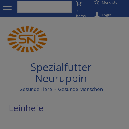
User
Merkliste
Direkt
zum
0
account
Inhalt
Login
items
menu
Spezialfutter
Neuruppin
Gesunde Tiere - Gesunde Menschen
Leinhefe