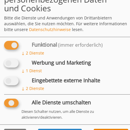
Salmonellen gebunden werden,
und Cookies
welche dann durch die Tiere
ausgeschieden werden.
Bitte die Dienste und Anwendungen von Drittanbietern
auswählen, die Sie nutzen möchten.
Für weitere Informationen
bitte unsere
Datenschutzhinweise
lesen.
Ihre Vorteile
Funktional
(immer erforderlich)
Zusammensetzung
↓
2
Dienste
Analytische Bestandteile
Werbung und Marketing
und Gehalte (je kg)
↓
1
Dienst
Fütterungsempfehlung
Eingebettete externe Inhalte
↓
2
Dienste
HÄUFIG
Alle Dienste umschalten
GESTELLTE
FRAGEN
Diesen Schalter nutzen, um alle Dienste zu
aktivieren/deaktivieren.