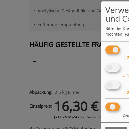
Verwe
Analytische Bestandteile und Gehalte (je kg)
und C
Fütterungsempfehlung
Bitte die D
möchten.
Fü
HÄUFIG GESTELLTE FRAGEN
↓
↓
2,5 kg
Eimer
↓
16,30 €
Einzelpreis
Die
(inkl. 7% MwSt./zzgl. Versand)
Artikelnummer
982865_Andere