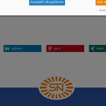
Auswahl akzeptieren
Alle 
zur Merkliste
Reali
mitteilen
pin it
teilen