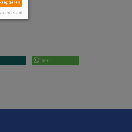
akzeptieren
siert mit Klaro!
teilen