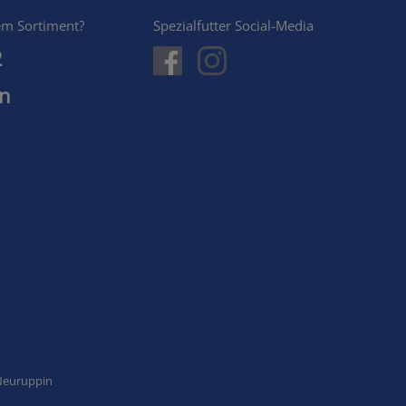
em Sortiment?
Spezialfutter Social-Media
2
en
 Neuruppin