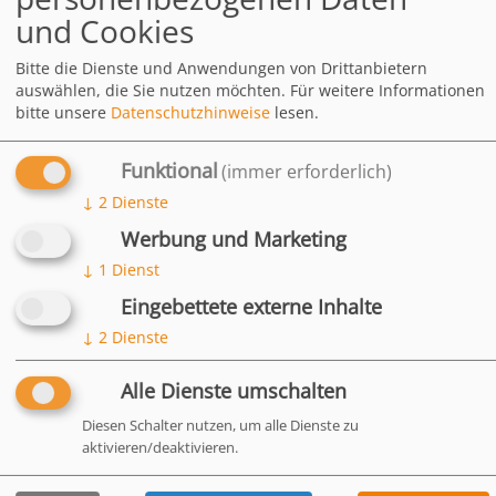
Salmonellen gebunden werden,
und Cookies
welche dann durch die Tiere
ausgeschieden werden.
Bitte die Dienste und Anwendungen von Drittanbietern
auswählen, die Sie nutzen möchten.
Für weitere Informationen
bitte unsere
Datenschutzhinweise
lesen.
Ihre Vorteile
Funktional
(immer erforderlich)
Zusammensetzung
↓
2
Dienste
Analytische Bestandteile
Werbung und Marketing
und Gehalte (je kg)
↓
1
Dienst
Fütterungsempfehlung
Eingebettete externe Inhalte
↓
2
Dienste
HÄUFIG
Alle Dienste umschalten
GESTELLTE
FRAGEN
Diesen Schalter nutzen, um alle Dienste zu
aktivieren/deaktivieren.