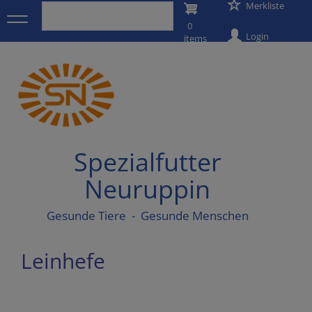
User
Merkliste
Direkt
zum
0
account
Inhalt
Login
items
menu
Spezialfutter
Neuruppin
Gesunde Tiere - Gesunde Menschen
Leinhefe