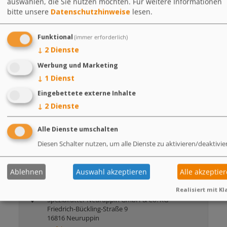
auswählen, die Sie nutzen möchten.
Für weitere Informationen
bitte unsere
Datenschutzhinweise
lesen.
Funktional
(immer erforderlich)
↓
2
Dienste
Werbung und Marketing
↓
1
Dienst
Robert Fritsche
Eingebettete externe Inhalte
Fachberater Schwein & Rind
↓
2
Dienste
Telefon
0160 94607667
E-Mail
fritsche@sn-neuruppin.de
Alle Dienste umschalten
Diesen Schalter nutzen, um alle Dienste zu aktivieren/deaktivie
Ablehnen
Auswahl akzeptieren
Alle akzeptie
Kontakt
Realisiert mit Kl
Spezialfutter Neuruppin GmbH & Co. KG
Friedrich-Bückling-Straße 9
16816 Neuruppin