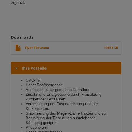
ergänzt.
Downloads
Flyer Fibrasum
190.56 KB
Ihre Vorteile
GVO-frei
Hoher Rohfasergehalt
Ausbildung einer gesunden Darmflora
Zusätzliche Energiequelle durch Freisetzung
kurzkettiger Fettsäuren
Verbesserung der Faserverdauung und der
Kotkonsistenz
Stabilisierung des Magen-Darm-Traktes und zur
Beruhigung der Tiere durch ausreichende
Sättigung geeignet
Phosphorarm