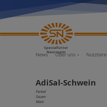
Direkt
zum
Inhalt
Main
Spezialfutter
navigation
Neuruppin
News
Über uns
Nutztier
AdiSal-Schwein
Ferkel
Sauen
Mast