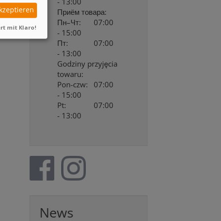
- 13:00
akzeptieren
Приём товара:
Пн–Чт:
07:00
rt mit Klaro!
- 15:00
Пт:
07:00
- 13:00
Godziny przyjęcia
towaru:
Pon-czw:
07:00
- 15:00
Pt:
07:00
- 13:00
News