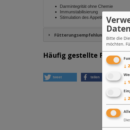
Darmintegrität ohne Chemie
Immunstabilisierung
Verwe
Stimulation des Appetits
Daten
Fütterungsempfehlung
Bitte die D
möchten.
Fü
Häufig gestellte Fragen
Fun
↓
2
We
tweet
teilen
m
↓
1
Ein
↓
2
All
Die