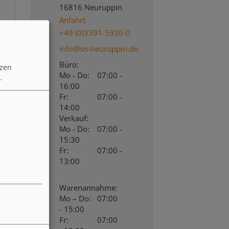
16816 Neuruppin
Anfahrt
+49 (0)3391-5930-0
info@sn-neuruppin.de
Büro:
tzen
Mo - Do:
07:00 -
.
16:00
Fr:
07:00 -
14:00
Verkauf:
Mo - Do:
07:00 -
15:30
Fr:
07:00 -
13:00
Warenannahme:
Mo – Do:
07:00
- 15:00
Fr:
07:00