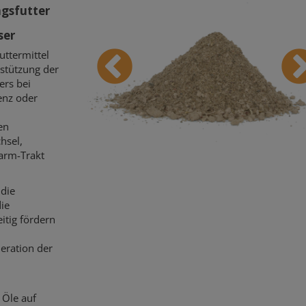
gsfutter
ser
uttermittel
stützung der
ers bei
enz oder
en
hsel,
arm-Trakt
 die
die
itig fördern
eration der
 Öle auf