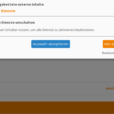
gebettete externe Inhalte
– in diesem
Dienste
e Dienste umschalten
sen Schalter nutzen, um alle Dienste zu aktivieren/deaktivieren.
 Shop
Auswahl akzeptieren
Alle 
Realisie
169.6