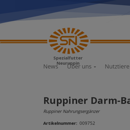
Direkt
zum
Inhalt
Main
Spezialfutter
navigation
Neuruppin
News
Über uns
Nutztier
Ruppiner Darm-B
Ruppiner Nahrungsergänzer
Artikelnummer
009752