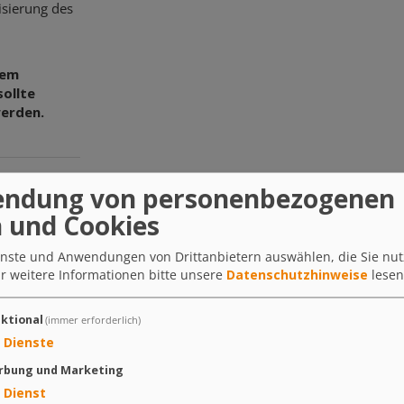
isierung des
tem
sollte
werden.
ndung von personenbezogenen
 und Cookies
-Darm-Trakt
ienste und Anwendungen von Drittanbietern auswählen, die Sie nu
urniere,
r weitere Informationen bitte unsere
Datenschutzhinweise
lesen
n –
ken die
ktional
(immer erforderlich)
Dienste
ürliche
rbung und Marketing
änge
Dienst
eicher