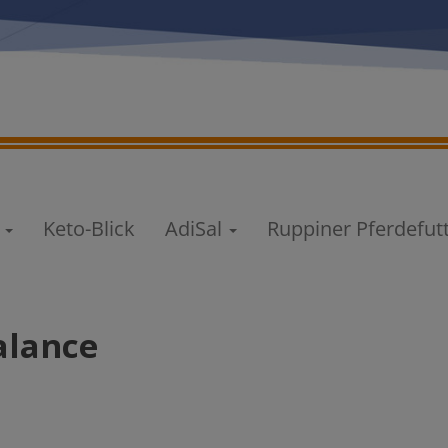
e
Keto-Blick
AdiSal
Ruppiner Pferdefut
alance