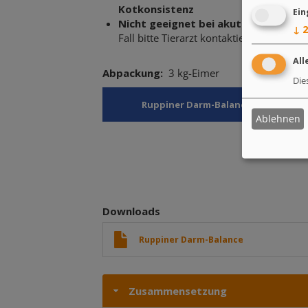
Kotkonsistenz
Ein
Nicht geeignet bei akutem Durchfall
↓
2
Fall bitte Tierarzt kontaktieren
All
Abpackung
3 kg-Eimer
Die
Ruppiner Darm-Balance in unserem
Ablehnen
Downloads
Ruppiner Darm-Balance
Zusammensetzung