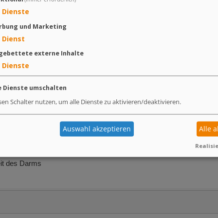
en auf
Dienste
tzen in der
rbung und Marketing
ng stehen wir
Dienst
ügung. Bei
ollten Sie
gebettete externe Inhalte
Dienste
e Dienste umschalten
sen Schalter nutzen, um alle Dienste zu aktivieren/deaktivieren.
Auswahl akzeptieren
Alle 
bielles Gleichgewicht im Darm
n und dem allgemeinen Wohlbefinden des Tieres bei
Realisie
 der Tiere
eit des Darms