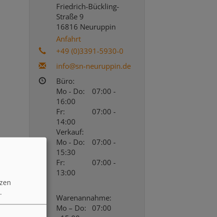
Friedrich-Bückling-
Straße 9
16816 Neuruppin
Anfahrt
+49 (0)3391-5930-0
info@sn-neuruppin.de
Büro:
Mo - Do:
07:00 -
16:00
Fr:
07:00 -
14:00
Verkauf:
Mo - Do:
07:00 -
15:30
Fr:
07:00 -
13:00
tzen
.
Warenannahme:
Mo – Do:
07:00