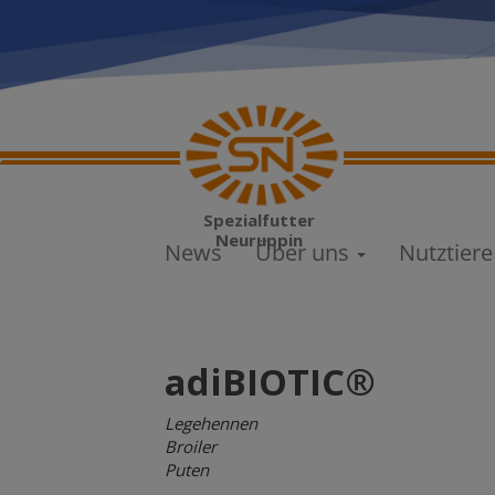
Direkt
zum
Inhalt
Main
Spezialfutter
navigation
Neuruppin
News
Über uns
Nutztier
adiBIOTIC®
Legehennen
Broiler
Puten