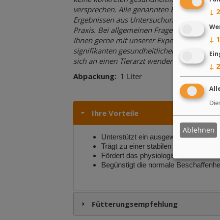
versprechen. Alle genannten Effekte basier
↓
2
Ergebnissen aus Untersuchungen und Einsä
We
Praxis. Bei allgemeinen Fragen zur Fütteru
↓
1
Ihnen gerne mit unserer Expertise zur Verf
signifikanten gesundheitlichen Problemen s
Ein
sich an einen Tierarzt wenden.
↓
2
Abpackung
1 Liter
All
Die
Ihre Vorteile
Ablehnen
Unterstützt ein ausgewogenes mikro
Trägt zu einer stabilen Darmfunktio
Fördert das physiologische Wachstum
Begünstigt die normale Beschaffenh
Fütterungsempfehlung