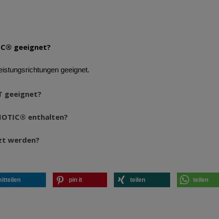
TIC® geeignet?
Leistungsrichtungen geeignet.
T geeignet?
BIOTIC® enthalten?
zt werden?
itteilen
pin it
teilen
teilen