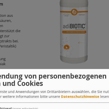
im
tion aus
säuren,
en
erstützt die
gt zur
strakts bei.
istaltik)
dung
iak
ndung von personenbezogenen
 und Cookies
ieren auf
n in
ienste und Anwendungen von Drittanbietern auswählen, die Sie nu
 Diese
r weitere Informationen bitte unsere
Datenschutzhinweise
lesen
rnährung
ie, dass wir
en
ktional
(immer erforderlich)