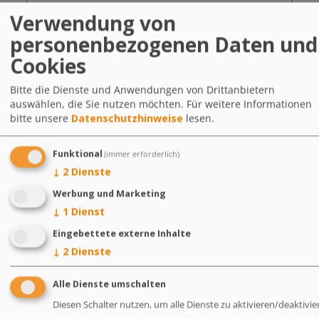
"Gesunde Tiere -
Verwendung von
Gesunde Menschen"
personenbezogenen Daten und
Cookies
Bitte die Dienste und Anwendungen von Drittanbietern
auswählen, die Sie nutzen möchten.
Für weitere Informationen
bitte unsere
Datenschutzhinweise
lesen.
Funktional
(immer erforderlich)
↓
2
Dienste
Werbung und Marketing
↓
1
Dienst
Kontakt
Eingebettete externe Inhalte
↓
2
Dienste
Spezialfutter Neuruppin GmbH & Co. KG
Friedrich-Bückling-Straße 9
Alle Dienste umschalten
16816 Neuruppin
Anfahrt
Diesen Schalter nutzen, um alle Dienste zu aktivieren/deaktivie
+49 (0)3391-5930-0