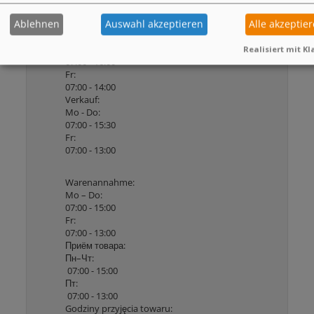
info@sn-neuruppin.de
Ablehnen
Auswahl akzeptieren
Alle akzeptie
Büro:
Mo - Do:
Realisiert mit Kl
07:00 - 16:00
Fr:
07:00 - 14:00
Verkauf:
Mo - Do:
07:00 - 15:30
Fr:
07:00 - 13:00
Warenannahme:
Mo – Do:
07:00 - 15:00
Fr:
07:00 - 13:00
Приём товара:
Пн–Чт:
07:00 - 15:00
Пт:
07:00 - 13:00
Godziny przyjęcia towaru: