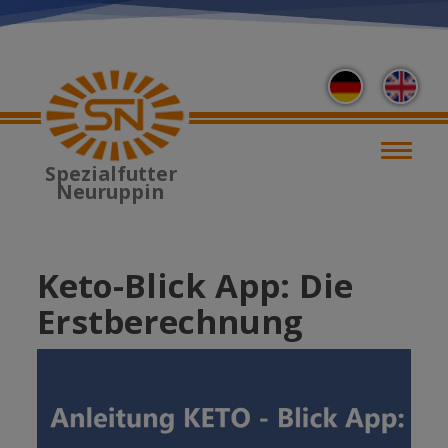
Direkt
zum
Inhalt
M
Spezialfutter
Neuruppin
Keto-Blick App: Die
Erstberechnung