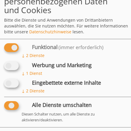
personenbezogenen Daten
Blätter frisst. Besonders im Winter und Frühjahr ist das ein ganz
und Cookies
natürliches Verhalten, da der Bedarf unserer…
weiterlesen
Image
Bitte die Dienste und Anwendungen von Drittanbietern
auswählen, die Sie nutzen möchten.
Für weitere Informationen
bitte unsere
Datenschutzhinweise
lesen.
Funktional
(immer erforderlich)
↓
2
Dienste
Werbung und Marketing
↓
1
Dienst
Eingebettete externe Inhalte
↓
2
Dienste
Alle Dienste umschalten
Diesen Schalter nutzen, um alle Dienste zu
aktivieren/deaktivieren.