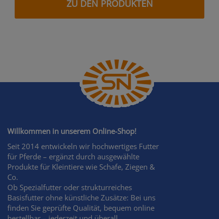
ZU DEN PRODUKTEN
Willkommen in unserem Online-Shop!
Seit 2014 entwickeln wir hochwertiges Futter
für Pferde – ergänzt durch ausgewählte
Produkte für Kleintiere wie Schafe, Ziegen &
Co.
Ob Spezialfutter oder strukturreiches
Basisfutter ohne künstliche Zusätze: Bei uns
finden Sie geprüfte Qualität, bequem online
bestellbar – jederzeit und überall.