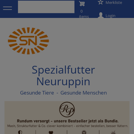
User
Merkliste
Direkt
zum
0
account
Inhalt
Login
items
menu
Spezialfutter
Neuruppin
Gesunde Tiere - Gesunde Menschen