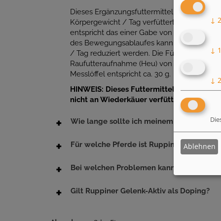
Dieses Ergänzungsfuttermittel soll beginnen
↓
Körpergewicht / Tag verfüttert werden. Bei
entspricht das einer Gabe von ca. 60 g / Tier
des Bewegungsablaufes kann die Tagesmenge
↓
/ Tag reduziert werden. Die Fütterungsempf
Raufutteraufnahme (Heu) von 1,5 kg je 100 
Messlöffel entspricht ca. 30 g.
↓
HINWEIS: Dieses Futtermittel enthält Kol
nicht an Wiederkäuer verfüttert werden!
Die
Wie lange sollte ich meinem Pferd Ruppin
Für welche Pferde ist Ruppiner Gelenk-Ak
Ablehnen
Bei welchen Problemen kann Ruppiner Gel
Gilt Ruppiner Gelenk-Aktiv als Doping?