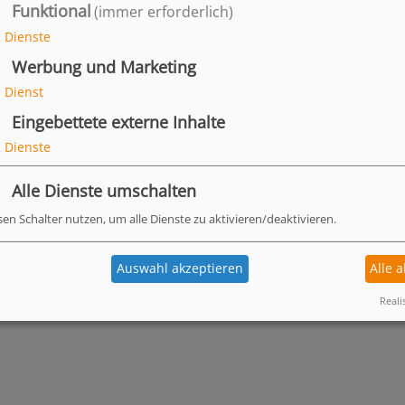
Funktional
(immer erforderlich)
d mit 10 g / 100 kg
2
Dienste
 einem Großpferd (600 kg)
 / Tag. Bei positiver Reaktion
Werbung und Marketing
 schrittweise auf 20 g Tier
1
Dienst
ehlung bezieht sich auf eine
kg Körpergewicht und Tag. Ein
Eingebettete externe Inhalte
2
Dienste
lagenhydrolysat und darf
Alle Dienste umschalten
sen Schalter nutzen, um alle Dienste zu aktivieren/deaktivieren.
er Gelenk-Aktiv füttern?
tiv geeignet?
Auswahl akzeptieren
Alle 
Reali
enk-Aktiv helfen?