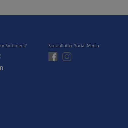
em Sortiment?
Spezialfutter Social-Media
2
en