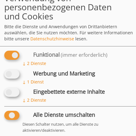
personenbezogenen Daten
Zusammensetzung
und Cookies
Analytische Bestandteile
Bitte die Dienste und Anwendungen von Drittanbietern
und Gehalte (je kg)
auswählen, die Sie nutzen möchten.
Für weitere Informationen
bitte unsere
Datenschutzhinweise
lesen.
Zusatzstoffe (je kg)
Fütterungsempfehlung
Funktional
(immer erforderlich)
↓
2
Dienste
DOWNLOADS
Kräuter Power
2.05 MB
Werbung und Marketing
↓
1
Dienst
HÄUFIG
Eingebettete externe Inhalte
GESTELLTE
↓
2
Dienste
FRAGEN
Alle Dienste umschalten
Diesen Schalter nutzen, um alle Dienste zu
aktivieren/deaktivieren.