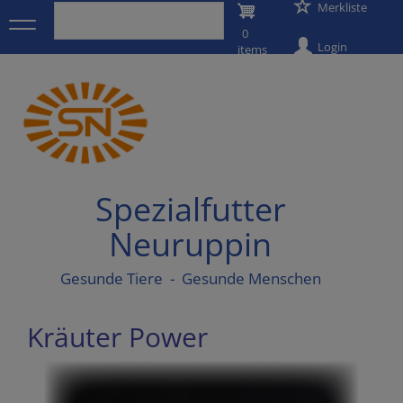
User
Merkliste
Direkt
zum
0
account
Inhalt
Login
items
menu
Spezialfutter
Neuruppin
Gesunde Tiere - Gesunde Menschen
Kräuter Power