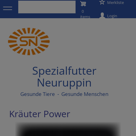
User
Merkliste
Direkt
zum
0
account
Inhalt
Login
items
menu
Spezialfutter
Neuruppin
Gesunde Tiere - Gesunde Menschen
Kräuter Power