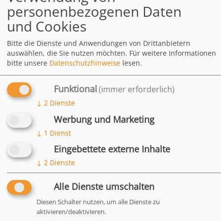
personenbezogenen Daten
Zusammensetzung
und Cookies
Analytische Bestandteile
Bitte die Dienste und Anwendungen von Drittanbietern
und Gehalte (je kg)
auswählen, die Sie nutzen möchten.
Für weitere Informationen
bitte unsere
Datenschutzhinweise
lesen.
Zusatzstoffe (je kg)
Fütterungsempfehlung
Funktional
(immer erforderlich)
↓
2
Dienste
DOWNLOADS
Kräuter Power
2.05 MB
Werbung und Marketing
↓
1
Dienst
HÄUFIG
Eingebettete externe Inhalte
GESTELLTE
↓
2
Dienste
FRAGEN
Alle Dienste umschalten
Diesen Schalter nutzen, um alle Dienste zu
aktivieren/deaktivieren.