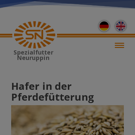
Direkt
zum
Inhalt
M
Spezialfutter
Neuruppin
Hafer in der
Pferdefütterung