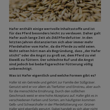
Hafer enthält einige wertvolle Inhaltsstoffe und ist
für das Pferd besonders leicht zu verdauen. Daher galt
Hafer auch lange Zeit als
DAS
Pferdefutter. In den
letzten Jahren distanzierten sich aber immer mehr
Pferdehalter vom Hafer, da die Pferde zu wild seien.
Nicht selten hört man als Begründung, dass „der Hafer
sticht“ oder die Angst zu groß sei, dem Pferd zu viel
Eiweiß zu füttern. Der schlechte Ruf und die Angst
sind jedoch bei bedarfsgerechter Fütterung völlig
unberechtigt.
Was ist Hafer eigentlich und welche Formen gibt es?
Hafer ist ein Getreide und gehört zur Familie der Süßgräser.
Genutzt wird er vor allem als Tierfutter und Einstreu, aber auch
für die menschliche Ernährung. Durch den süßlichen
Geschmack weist er eine hohe Akzeptanz auf. Hafer gibt es in
verschiedenen Farben und Sorten, am häufigsten kommen
Gelb- und Schwarzhafer in der Pferdefütterung vor. Grüner
Hafer wird ebenfalls genutzt. Dabei handelt es sich aber nicht