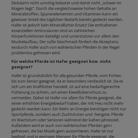
Dickdarm nicht unnötig belastet und damit nicht „schwer im
Magen liegt“. Durch die vergleichsweise hohen Gehalte an
Mineralstoffen, Spurenelementen und Vitaminen kann ein
gewisser Anteil des täglichen Bedarfs bereits gedeckt werden.
Hafer ist jedoch kein Mineralfutter-Ersatz! Die enthaltenen
essenziellen Aminosäuren sind an zahlreichen
Körperfunktionen beteiligt und unterstützen vor allem den
Muskelaufbau. Der süße Geschmack fördert die Akzeptanz,
wodurch Hafer auch von wählerischen Pferden in der Regel
problemlos gefressen wird.
Für welche Pferde ist Hafer geeignet bzw. nicht
geeignet?
Hafer ist grundsätzlich für alle gesunden Pferde, vom Fohlen
bis zum Senior geeignet, da er besonders verdaulich ist. Da es
sich um ein Kraftfutter handelt, ist auf eine bedarfsgerechte
Fütterung zu achten, um einen Eiweißüberschuss zu
vermeiden. Daher ist Hafer vor allem für Pferde geeignet, die
einen erhöhten Energiebedarf haben, der mit Heu nicht mehr
gedeckt werden kann. Ein Mehr an Energie benötigen nicht nur
Sportpferde, sondern auch Zuchtstuten und -hengste, Pferde
im Wachstum oder Senioren während der kalten Jahreszeit.
Außerdem wird er auch von wählerischen Pferden gern
gefressen, die bei Müslis gern aussortieren. Hafer ist nur
bedingt und in geringen Mengen für Pferde geeignet, die