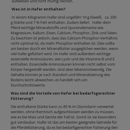
aufweisen und nicht muffig riechen.
Was ist in Hafer enthalten?
In einem Kilogramm Hafer sind ungefähr 10 g Eiweiß, ca. 350
g Stärke und 7 % Fett enthalten. Zudem liefert Hafer dem
Pferd wichtige Mineralstoffe und Spurenelemente wie
Magnesium, Kalium, Eisen, Calcium, Phosphor, Zink und Selen.
Zu beachten ist jedoch, dass das Calcium-Phosphor-Verhältnis
nicht optimal ist, da mehr Phosphor enthalten ist. Dies sollte
am besten durch ein Mineralfutter ausgeglichen werden, wenn
viel Hafer gefüttert wird. Im Hafer sind außerdem wichtige
essenzielle Aminosäuren, wie Lysin und die Vitamine B und E
enthalten. Essenzielle Aminosäuren können nicht selbst vom
Körper hergestellt werden, sind aber lebensnotwendig. Die
Gehalte können je nach Standort und Mineralisierung des
Bodens leicht abweichen, es handelt sich um
Durchschnittswerte.
Was sind die Vorteile von Hafer bei bedarfsgerechter
Fütterung?
Die enthaltene Stärke kann zu 85 % im Dünndarm verwertet
werden, ohne thermisch aufgeschlossen werden zu müssen,
wie es bei Mais und Gerste der Fall ist. Somit ist sie besonders
gut verdaubar. Hafer ist das am besten geeignete Getreide für
die Pferdefütterung, da es bei bedarfsgerechter Fütterung den