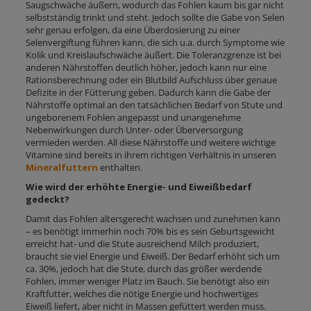
Saugschwäche äußern, wodurch das Fohlen kaum bis gar nicht
selbstständig trinkt und steht. Jedoch sollte die Gabe von Selen
sehr genau erfolgen, da eine Überdosierung zu einer
Selenvergiftung führen kann, die sich u.a. durch Symptome wie
Kolik und Kreislaufschwäche äußert. Die Toleranzgrenze ist bei
anderen Nährstoffen deutlich höher, jedoch kann nur eine
Rationsberechnung oder ein Blutbild Aufschluss über genaue
Defizite in der Fütterung geben. Dadurch kann die Gabe der
Nährstoffe optimal an den tatsächlichen Bedarf von Stute und
ungeborenem Fohlen angepasst und unangenehme
Nebenwirkungen durch Unter- oder Überversorgung
vermieden werden. All diese Nährstoffe und weitere wichtige
Vitamine sind bereits in ihrem richtigen Verhältnis in unseren
Mineralfuttern
enthalten.
Wie wird der erhöhte Energie- und Eiweißbedarf
gedeckt?
Damit das Fohlen altersgerecht wachsen und zunehmen kann
– es benötigt immerhin noch 70% bis es sein Geburtsgewicht
erreicht hat- und die Stute ausreichend Milch produziert,
braucht sie viel Energie und Eiweiß. Der Bedarf erhöht sich um
ca. 30%, jedoch hat die Stute, durch das größer werdende
Fohlen, immer weniger Platz im Bauch. Sie benötigt also ein
Kraftfutter, welches die nötige Energie und hochwertiges
Eiweiß liefert, aber nicht in Massen gefüttert werden muss.