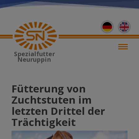
Direkt
zum
Inhalt
M
Spezialfutter
Neuruppin
Fütterung von
Zuchtstuten im
letzten Drittel der
Trächtigkeit