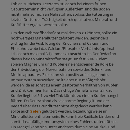
Fohlen zu sichern. Letzteres ist jedoch bei einem frühen
Geburtstermin nicht verfügbar. Außerdem sind die Böden
nicht mehr so reich an Nährstoffen, sodass die Fütterung im
letzten Drittel der Trächtigkeit durch qualitatives Mineral- und
Kraftfutter ergänzt werden sollte.
Um den Nährstoffbedarf optimal decken zu können, sollte ein
hochwertiges Mineralfutter gefüttert werden. Besonders
wichtig für die Ausbildung der Knochen sind Calcium und
Phosphor, wobei das Calcium/Phosphor-Verhältnis (optimal
1:1, jedoch maximal 3:1) immer zu beachten ist. Der Bedarf an
diesen beiden Mineralstoffen steigt um fast 50%. Zudem
spielen Magnesium und Kupfer eine entscheidende Rolle bei
der Entwicklung der Nervenbahnen sowie des Gelenk- und
Muskelapparates. Zink kann sich positiv auf ein gesundes
Immunsystem auswirken, sollte aber nur mäßig erhöht
werden, da es sonst zu einem gestörten Verhältnis von Kupfer
und Zink kommen kann. Das richtige Verhältnis von Zink zu
Kupfer liegt bei 5:1; zu viel Zink könnte zu einem Kupfermangel
führen. Da Deutschland als selenarme Region gilt und der
Bedarf über das Grundfutter nicht abgedeckt werden kann,
sollte auch
Selen
gefüttert werden, beziehungsweise im
Mineralfutter enthalten sein. Es kann freie Radikale binden und
somit das anfällige Immunsystem eines Fohlens unterstützen.
Ein Mangel kann sich unter anderem durch eine Muskel- und