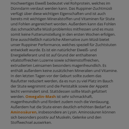
Hochwertiges Eiweiß bedeutet viel Rohprotein, welches im
Dünndarm verdaut werden kann. Das Ruppiner-Zuchtmüsli
verfügt über diese wichtigen Eigenschaften und ist auch
bereits mit wichtigen Mineralstoffen und Vitaminen für Stute
und Fohlen angereichert worden. Außerdem kann das Fohlen
das schmackhafte Müsli problemlos mitfressen und es muss
somit keine Futterumstellung in den ersten Wochen erfolgen.
Eine ausschließlich natürliche Alternative zum Müsli bietet
unser Ruppiner Performance, welches speziell für Zuchtstuten
entwickelt wurde. Es ist ein natürlicher Eiweiß- und
Energielieferant und ist auf Grund der enthaltenen
vitalstoffreichen Luzerne sowie schleimstoffreichen,
extrudierten Leinsamen besonders magenfreundlich. Es
enthält außerdem keine zusätzlichen Mineralien und Vitamine.
In den letzten Tagen vor der Geburt sollte zudem das
Raufutter reduziert werden, da es nun zu viel Platz im Bauch
der Stute wegnimmt und die Peristaltik sowie der Appetit
leicht vermindert sind. Stattdessen sollte Mash gefüttert
werden.
Omegalin-Mash
ist sehr schmackhaft,
magenfreundlich und fördert zudem noch die Verdauung.
Außerdem hat die Stute einen deutlich erhöhten Bedarf an
Aminosäuren
, insbesondere an Lysin. Aminosäuren können
sich besonders positiv auf Muskeln, Gelenke und den
Stoffwechsel auswirken.