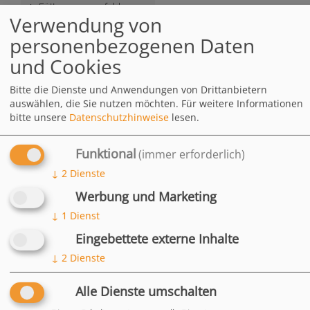
Fütterungsempfehlung
Verwendung von
DOWNLOADS
personenbezogenen Daten
Ruppiner
195.8 KB
und Cookies
Luzernecobs
Bitte die Dienste und Anwendungen von Drittanbietern
HÄUFIG
auswählen, die Sie nutzen möchten.
Für weitere Informationen
bitte unsere
Datenschutzhinweise
lesen.
GESTELLTE
FRAGEN
Funktional
(immer erforderlich)
↓
2
Dienste
Für welche Pferde sind
Ruppiner Luzernecobs
Werbung und Marketing
geeignet?
↓
1
Dienst
Ruppiner Luzernecobs
sind geeignet für
Eingebettete externe Inhalte
Pferde, …
↓
2
Dienste
die sich im
Muskelaufbau
befinden
Alle Dienste umschalten
die mittel bis
schwer gearbeitet