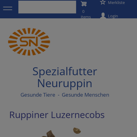
User
Merkliste
Direkt
zum
0
account
Inhalt
Login
items
menu
Spezialfutter
Neuruppin
Gesunde Tiere - Gesunde Menschen
Ruppiner Luzernecobs