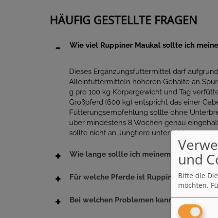
HÄUFIG GESTELLTE FRAGEN
Wie viel Ruppiner Maukal sollte ich mein
Dieses Ergänzungsfuttermittel darf aufgrun
Alleinfuttermitteln höheren Gehalte an Spu
g pro 100 kg Körpergewicht und Tag verfütt
Großpferd (600 kg) entspricht das einer Gabe
Fütterungsempfehlung sollte ohne Unterbr
über mindestens 8 Wochen genau eingehal
sollte nicht an Jungtiere unter 6 Monaten ve
Verwe
und C
Wie lange sollte ich meinem Pferd Ruppin
Bitte die D
Für welche Pferde ist Ruppiner Maukal g
möchten.
Fü
Bei welchen Problemen kann Ruppiner Ma