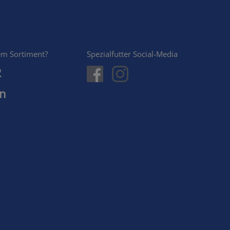
em Sortiment?
Spezialfutter Social-Media
2
en