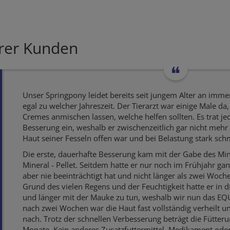
erer Kunden
Unser Springpony leidet bereits seit jungem Alter an imm
egal zu welcher Jahreszeit. Der Tierarzt war einige Male d
Cremes anmischen lassen, welche helfen sollten. Es trat j
Besserung ein, weshalb er zwischenzeitlich gar nicht mehr 
Haut seiner Fesseln offen war und bei Belastung stark sch
Die erste, dauerhafte Besserung kam mit der Gabe des Min
Mineral - Pellet. Seitdem hatte er nur noch im Frühjahr ga
aber nie beeinträchtigt hat und nicht länger als zwei Woch
Grund des vielen Regens und der Feuchtigkeit hatte er in d
und länger mit der Mauke zu tun, weshalb wir nun das EQU
nach zwei Wochen war die Haut fast vollständig verheilt u
nach. Trotz der schnellen Verbesserung beträgt die Fütter
Monate. Kein anderes Zusatzfuttermittel, Medikament ode