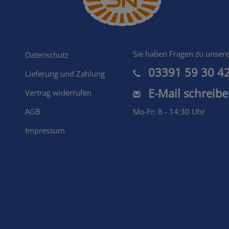
Shopmenu
Sie haben Fragen zu unser
Datenschutz
03391 59 30 4
Lieferung und Zahlung
E-Mail schreib
Vertrag widerrufen
AGB
Mo-Fr: 8 - 14:30 Uhr
Impressum