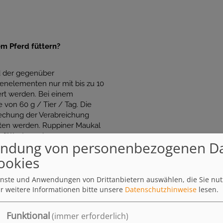
em Pferd füttern?
d der gegenüber
renelementen nur mit bis zu 10
ert werden. Bei einem
 von 60 g / Tier / Tag. Die
echung der Verabreichung
ten werden. Ruppiner Maukal
rfüttert werden.
ndung von personenbezogenen D
ookies
er Maukal füttern?
ienste und Anwendungen von Drittanbietern auswählen, die Sie nu
eeignet?
r weitere Informationen bitte unsere
Datenschutzhinweise
lesen.
ukal helfen?
Funktional
(immer erforderlich)