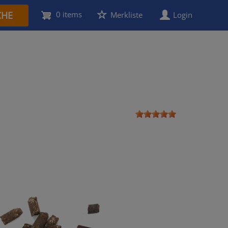
CHE
0 items
User
Merkliste
Login
account
menu