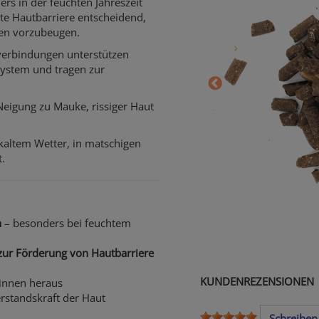
rs in der feuchten Jahreszeit
ste Hautbarriere entscheidend,
en vorzubeugen.
verbindungen unterstützen
system und tragen zur
 Neigung zu Mauke, rissiger Haut
altem Wetter, in matschigen
.
n
– besonders bei feuchtem
zur Förderung von Hautbarriere
KUNDENREZENSIONEN
innen heraus
rstandskraft der Haut
Schreiben