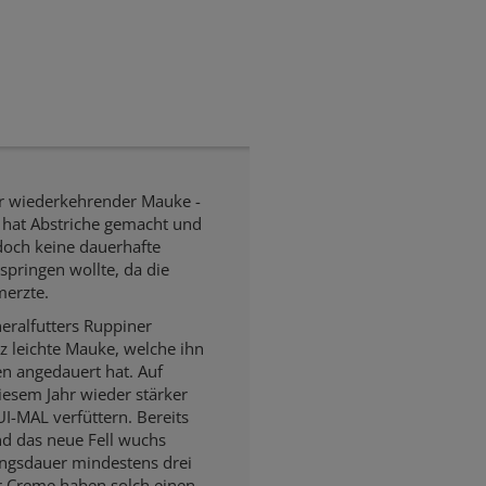
er wiederkehrender Mauke -
a, hat Abstriche gemacht und
edoch keine dauerhafte
springen wollte, da die
merzte.
eralfutters Ruppiner
nz leichte Mauke, welche ihn
en angedauert hat. Auf
iesem Jahr wieder stärker
I-MAL verfüttern. Bereits
nd das neue Fell wuchs
ungsdauer mindestens drei
r Creme haben solch einen