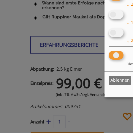
Wann sind erste Erfolge nach der Gabe v
↓
erkennen?
Gilt Ruppiner Maukal als Doping?
↓
↓
ERFAHRUNGSBERICHTE
Die
2,5 kg
Eimer
99,00 €
Ablehnen
Einzelpreis
(inkl. 7% MwSt./zzgl. Versand)
Artikelnummer
009731
-
+
Anzahl