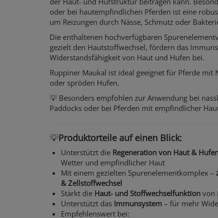
der Haut- und Hufstruktur beitragen kann. Besonde
oder bei hautempfindlichen Pferden ist eine robu
um Reizungen durch Nässe, Schmutz oder Bakteri
Die enthaltenen hochverfügbaren Spurenelement
gezielt den Hautstoffwechsel, fördern das Immun
Widerstandsfähigkeit von Haut und Hufen bei.
Ruppiner Maukal ist ideal geeignet für Pferde mit
oder spröden Hufen.
💡 Besonders empfohlen zur Anwendung bei nassk
Paddocks oder bei Pferden mit empfindlicher Haut
💡
Produktorteile auf einen Blick:
Unterstützt die
Regeneration von Haut & Hufe
Wetter und empfindlicher Haut
Mit einem gezielten Spurenelementkomplex –
& Zellstoffwechsel
Stärkt die
Haut- und Stoffwechselfunktion
von 
Unterstützt das
Immunsystem
– für mehr Wide
Empfehlenswert bei: