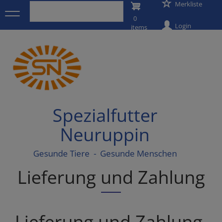
User
Merkliste
Direkt
zum
0
account
Inhalt
Login
items
menu
Spezialfutter
Neuruppin
Gesunde Tiere - Gesunde Menschen
Lieferung und Zahlung
Lieferung und Zahlung