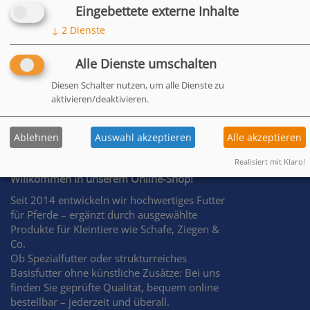
Eingebettete externe Inhalte
↓
2
Dienste
Alle Dienste umschalten
Diesen Schalter nutzen, um alle Dienste zu
aktivieren/deaktivieren.
Ablehnen
Auswahl akzeptieren
Alle akzeptieren
Realisiert mit Klaro!
Willkommen in unserem Online-Shop!
Seit 2014 entwickeln wir hochwertiges Futter
für Pferde – ergänzt durch ausgewählte
Produkte für Kleintiere wie Schafe, Ziegen &
Co.
Ob Spezialfutter oder strukturreiches
Basisfutter ohne künstliche Zusätze: Bei uns
finden Sie geprüfte Qualität, bequem online
bestellbar – jederzeit und überall.