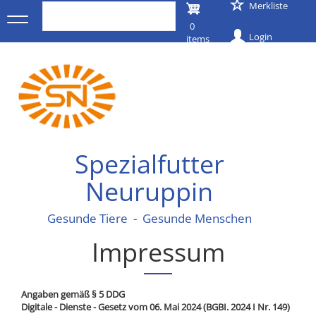
User
Merkliste
Direkt
zum
0
account
Inhalt
Login
items
menu
Spezialfutter
Neuruppin
Gesunde Tiere - Gesunde Menschen
Impressum
Angaben gemäß § 5 DDG
Digitale - Dienste - Gesetz vom 06. Mai 2024 (BGBI. 2024 I Nr. 149)