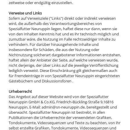
zeitweise oder endgültig einzustellen.
Verweise und Links
Sofern auf Verweisziele ("Links") direkt oder indirekt verwiesen
wird, die außerhalb des Verantwortungsbereiches von
Spezialfutter Neuruppin liegen, haftet diese nur dann, wenn sie
von den Inhalten Kenntnis hat und es ihr technisch möglich und
zumutbar wäre, die Nutzung im Falle rechtswidriger Inhalte zu
verhindern. Für darüber hinausgehende Inhalte und
insbesondere für Schäden, die aus der Nutzung oder
Nichtnutzung solcherart dargebotener Informationen entstehen,
haftet allein der Anbieter der Seite, auf welche verwiesen wurde,
nicht derjenige, der über Links auf die jeweilige Veröffentlichung
lediglich verweist. Diese Einschränkung gilt gleichermaßen auch
für Fremdeinträge in von Spezialfutter Neuruppin eingerichteten
Gästebüchern und Diskussionsforen .
Urheberrecht
Das Angebot auf dieser Website wird von der Spezialfutter
Neuruppin GmbH & Co.KG, Friedrich-Bückling-Straße 9,16816
Neuruppin, E-Mail: admin@sn-neuruppin.de, bereitgestellt und
überwacht. Spezialfutter Neuruppin ist bestrebt, in allen
Publikationen die Urheberrechte der verwendeten Grafiken,
Tondokumente, Videosequenzen und Texte zu beachten, von ihr
selbst erstellte Grafiken, Tondokumente, Videosequenzen und