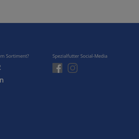
em Sortiment?
Spezialfutter Social-Media
2
en