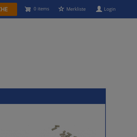
CHE
0 items
User
Merkliste
Login
account
menu