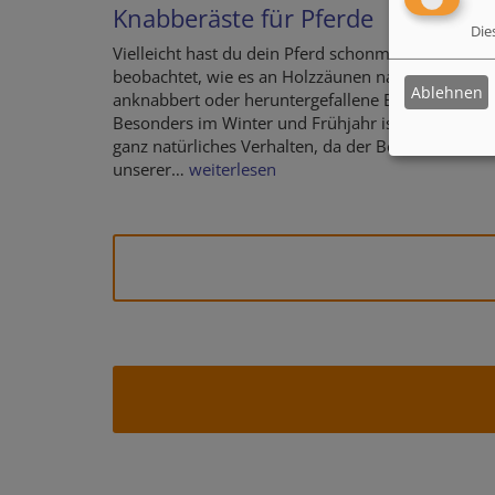
Knabberäste für Pferde
Die
Vielleicht hast du dein Pferd schonmal dabei
beobachtet, wie es an Holzzäunen nagt, Bäume
Ablehnen
anknabbert oder heruntergefallene Blätter frisst.
Besonders im Winter und Frühjahr ist das ein
ganz natürliches Verhalten, da der Bedarf
unserer…
weiterlesen