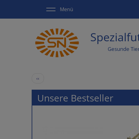
Direkt
Menü
zum
Inhalt
Spezialf
Gesunde Tie
Seitennummerierung
Vorherige
‹‹
Seite
Unsere Bestseller