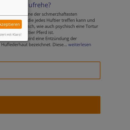
Was ist Hufrehe?
Hufrehe ist eine der schmerzhaftesten
Krankheiten, die jedes Huftier treffen kann und
akzeptieren
sowohl physisch, wie auch psychisch eine Tortur
für das Fluchttier Pferd ist.
siert mit Klaro!
Als Hufrehe wird eine Entzündung der
Huflederhaut bezeichnet. Diese…
weiterlesen