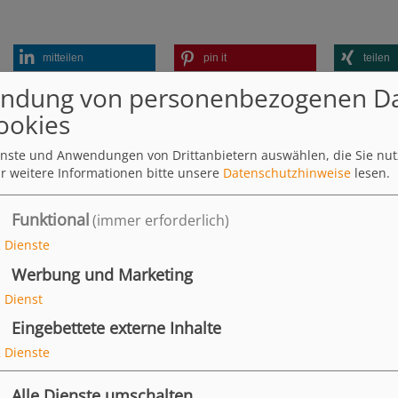
mitteilen
pin it
teilen
I
ndung von personenbezogenen D
m
ookies
a
g
ienste und Anwendungen von Drittanbietern auswählen, die Sie nu
e
r weitere Informationen bitte unsere
Datenschutzhinweise
lesen.
Funktional
(immer erforderlich)
2
Dienste
Werbung und Marketing
1
Dienst
Eingebettete externe Inhalte
2
Dienste
Alle Dienste umschalten