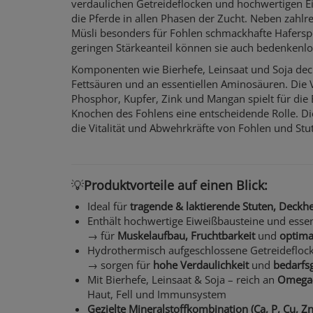
verdaulichen Getreideflocken und hochwertigen Ei
die Pferde in allen Phasen der Zucht. Neben zahlr
Müsli besonders für Fohlen schmackhafte Haferspe
geringen Stärkeanteil können sie auch bedenkenlo
Komponenten wie Bierhefe, Leinsaat und Soja dec
Fettsäuren und an essentiellen Aminosäuren. Die 
Phosphor, Kupfer, Zink und Mangan spielt für di
Knochen des Fohlens eine entscheidende Rolle. Di
die Vitalität und Abwehrkräfte von Fohlen und Stu
💡
Produktvorteile auf einen Blick:
Ideal für
tragende & laktierende Stuten, Deckh
Enthält hochwertige Eiweißbausteine und esse
→ für
Muskelaufbau, Fruchtbarkeit
und
optima
Hydrothermisch aufgeschlossene Getreideflock
→ sorgen für
hohe Verdaulichkeit
und
bedarfs
Mit Bierhefe, Leinsaat & Soja – reich an
Omega-
Haut, Fell und Immunsystem
Gezielte Mineralstoffkombination (Ca, P, Cu, Zn