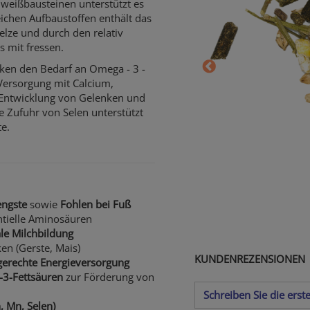
weißbausteinen unterstützt es
eichen Aufbaustoffen enthält das
lze und durch den relativ
s mit fressen.
ken den Bedarf an Omega - 3 -
Versorgung mit Calcium,
e Entwicklung von Gelenken und
e Zufuhr von Selen unterstützt
te.
engste
sowie
Fohlen bei Fuß
ntielle Aminosäuren
le Milchbildung
en (Gerste, Mais)
KUNDENREZENSIONEN
gerechte Energieversorgung
3-Fettsäuren
zur Förderung von
Schreiben Sie die ers
, Mn, Selen)