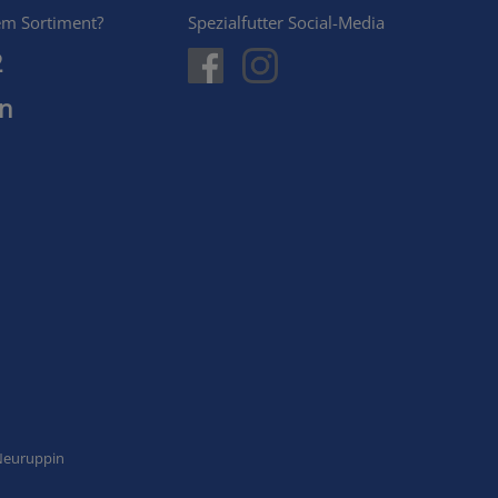
em Sortiment?
Spezialfutter Social-Media
2
en
 Neuruppin