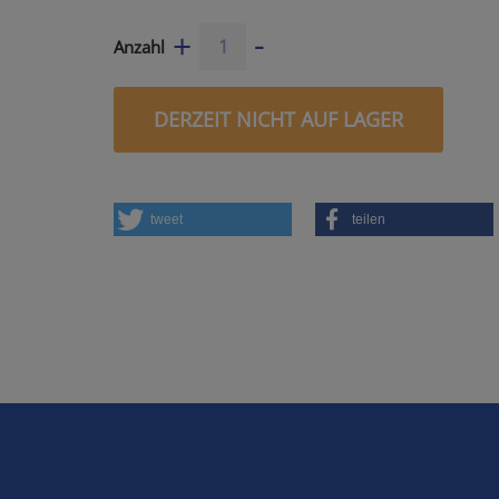
-
+
Anzahl
DERZEIT NICHT AUF LAGER
tweet
teilen