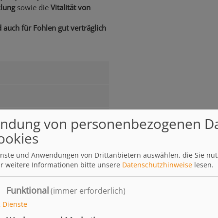
lung
sowie die
Vitalität von
auch für Fohlen gut verträglich
ndung von personenbezogenen D
ookies
ienste und Anwendungen von Drittanbietern auswählen, die Sie nu
r weitere Informationen bitte unsere
Datenschutzhinweise
lesen.
529.09 KB
Funktional
(immer erforderlich)
2
Dienste