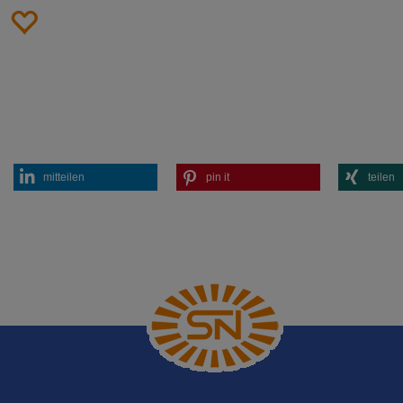
zur Merkliste
mitteilen
pin it
teilen