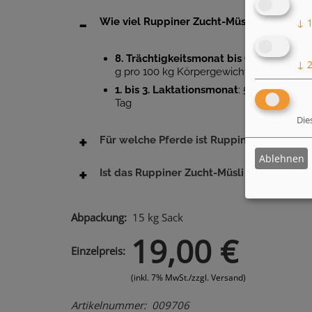
Wie viel Ruppiner Zucht-Müsli sollte ich
↓
8. Trächtigkeitsmonat bis Geburt
: je n
↓
g pro 100 kg Körpergewicht und Tag
1. bis 3. Laktationsmonat
: 500 - 700 g 
Tag
Die
Für welche Pferde ist Ruppiner Zucht-Müs
Ablehnen
Ist das Ruppiner Zucht-Müsli für mein Fo
15 kg
Sack
19,00 €
Einzelpreis
(inkl. 7% MwSt./zzgl. Versand)
Artikelnummer
009706