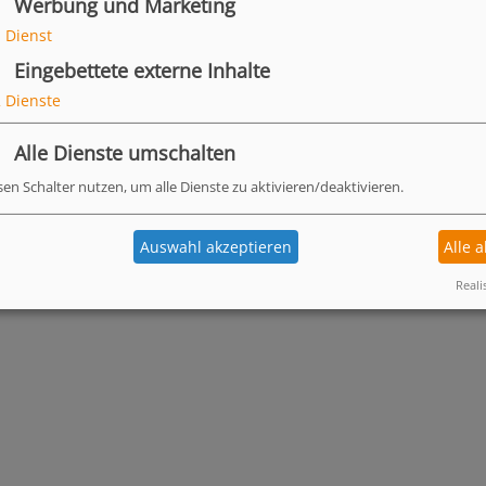
Werbung und Marketing
 meinem Pferd geben?
1
Dienst
Eingebettete externe Inhalte
ach Zustand der Stute 100 - 350
2
Dienste
pro 100 kg Körpergewicht und
Alle Dienste umschalten
sen Schalter nutzen, um alle Dienste zu aktivieren/deaktivieren.
li geeignet?
Auswahl akzeptieren
Alle 
hlen geeignet?
Reali