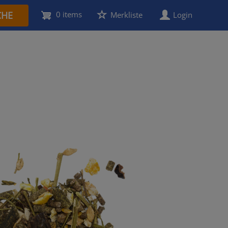
CHE
0 items
User
Merkliste
Login
account
menu