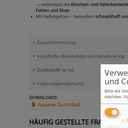
→ unterstützt die
Knochen- und Gelenkentwick
Fohlen und Stute
Mit Haferspelzen – besonders
schmackhaft und 
Zusammensetzung
Analytische Bestandteile und Gehalte (je kg)
Verwe
Zusatzstoffe (je kg)
und C
Fütterungsempfehlung
Bitte die D
möchten.
Fü
DOWNLOADS
Ruppiner Zucht-Müsli
↓
HÄUFIG GESTELLTE FRAGEN