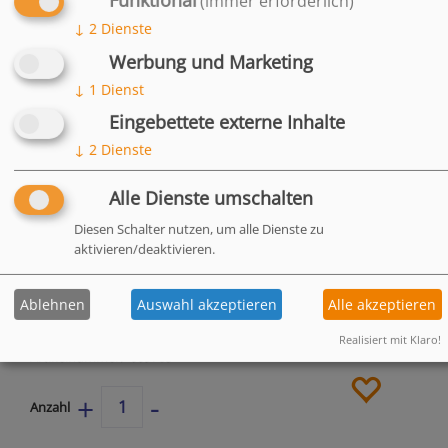
(immer erforderlich)
HÄUFIG
↓
2
Dienste
GESTELLTE
Werbung und Marketing
FRAGEN
↓
1
Dienst
Eingebettete externe Inhalte
↓
2
Dienste
Alle Dienste umschalten
Diesen Schalter nutzen, um alle Dienste zu
2 kg
Eimer
aktivieren/deaktivieren.
34,00 €
Einzelpreis
Ablehnen
Auswahl akzeptieren
Alle akzeptieren
(inkl. 7% MwSt./zzgl. Versand)
Realisiert mit Klaro!
Artikelnummer
009765
zur Merk
-
+
Anzahl