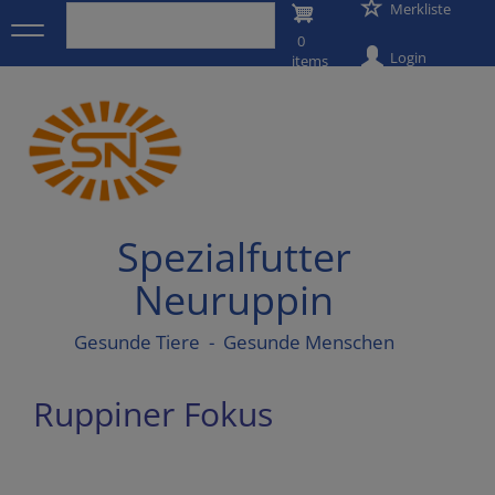
User
Merkliste
Direkt
zum
0
account
Inhalt
Login
items
menu
Spezialfutter
Neuruppin
Gesunde Tiere - Gesunde Menschen
Ruppiner Fokus