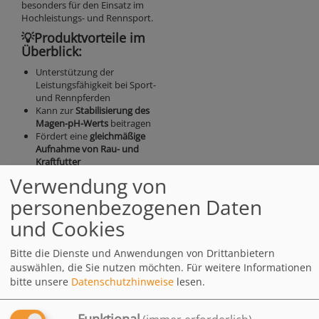
besonders für den Einsatz im
Hochleistungs- und Rennsport.
💡Produktvorteile im
Überblick:
Unterstützung der
Leistungsfähigkeit bei Sport-
und Rennpferden
Kann zur
Stabilisierung des
Magen-pH-Werts
beitragen
Fördert eine
gleichmäßige
Aufnahme von Rau- und
Kraftfutter
Verwendung von
personenbezogenen Daten
und Cookies
Zusammensetzung
Analytische Bestandteile
Bitte die Dienste und Anwendungen von Drittanbietern
und Gehalte (je kg)
auswählen, die Sie nutzen möchten.
Für weitere Informationen
bitte unsere
Datenschutzhinweise
lesen.
Fütterungsempfehlung
Funktional