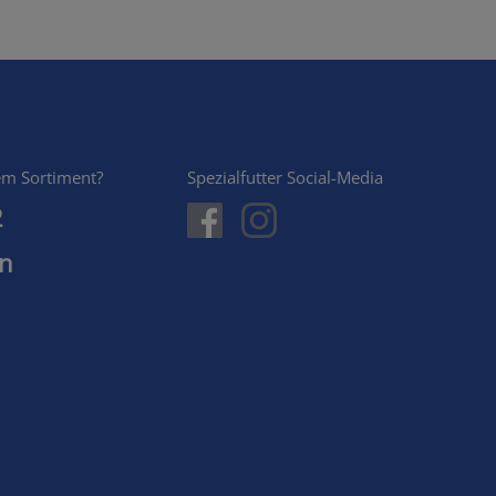
em Sortiment?
Spezialfutter Social-Media
2
en