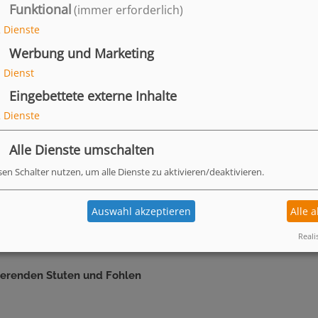
Funktional
(immer erforderlich)
2
Dienste
einem Pferd füttern?
Werbung und Marketing
1
Dienst
d der gegenüber
renelementen nur mit bis zu
Eingebettete externe Inhalte
üttert werden. Bei einem
2
Dienste
von ca. 60 - 80 g / Tier /
er Anstrengung erfolgen.
 auf eine Raufutteraufnahme
Alle Dienste umschalten
 Tag. Ein Messlöffel entspricht
sen Schalter nutzen, um alle Dienste zu aktivieren/deaktivieren.
m geeignet?
Auswahl akzeptieren
Alle 
Reali
agnesiummangel hat?
ierenden Stuten und Fohlen