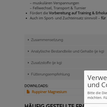
– muskulären Verspannungen
– Fellwechsel, Transport & Turnier
Fördert die
Vorbereitung auf Training & Erhol
Auch im Sport- und Zuchteinsatz sinnvoll –
für
Zusammensetzung
Analytische Bestandteile und Gehalte (je kg)
Zusatzstoffe (je kg)
Fütterungsempfehlung
Verwe
und C
DOWNLOADS
Ruppiner Magnesium
Bitte die D
möchten.
Fü
HÄUFIG GESTELLTE FRAGEN