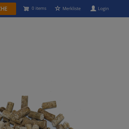
CHE
0 items
User
Merkliste
Login
account
menu