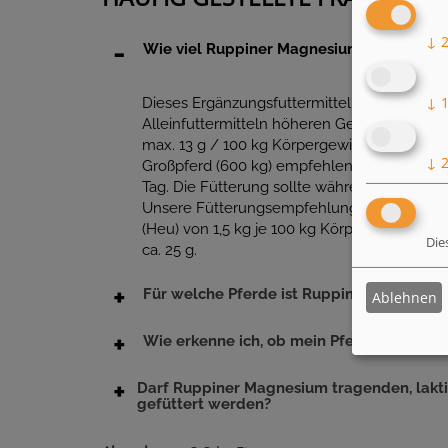
↓
Wie viel Ruppiner Magnesium sollte ich m
↓
Dieses Ergänzungsfuttermittel darf aufgrun
Alleinfuttermitteln höheren Gehalte an Spu
max. 13 g / 100 kg Körpergewicht / Tag verf
↓
Großpferd (600 kg) empfehlen wir eine Gabe 
Tag. Die Fütterung sollte während sportlich
Unsere Fütterungsempfehlung bezieht sich
(Heu) von 1,5 kg je 100 kg Körpergewicht und
Die
ca. 25 g.
Für welche Pferde ist Ruppiner Magnesiu
Ablehnen
Wie erkenne ich, ob mein Pferd einen M
Darf Ruppiner Magnesium tragenden, lakt
gefüttert werden?