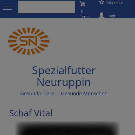
User
Merkliste
Direkt
zum
0
account
Inhalt
Login
items
menu
Spezialfutter
Neuruppin
Gesunde Tiere - Gesunde Menschen
Schaf Vital