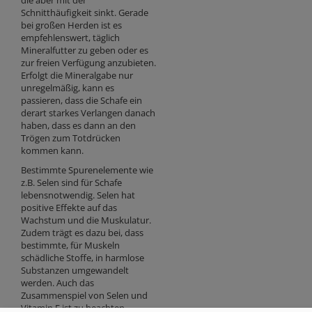
die aber mit der
Schnitthäufigkeit sinkt. Gerade
bei großen Herden ist es
empfehlenswert, täglich
Mineralfutter zu geben oder es
zur freien Verfügung anzubieten.
Erfolgt die Mineralgabe nur
unregelmäßig, kann es
passieren, dass die Schafe ein
derart starkes Verlangen danach
haben, dass es dann an den
Trögen zum Totdrücken
kommen kann.
Bestimmte Spurenelemente wie
z.B. Selen sind für Schafe
lebensnotwendig. Selen hat
positive Effekte auf das
Wachstum und die Muskulatur.
Zudem trägt es dazu bei, dass
bestimmte, für Muskeln
schädliche Stoffe, in harmlose
Substanzen umgewandelt
werden. Auch das
Zusammenspiel von Selen und
Vitamin E ist zu beachten.