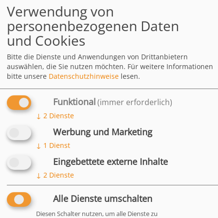
Leiden Mutterschafe an einem
Verwendung von
Mangel, sterben die
personenbezogenen Daten
ungeborenen Lämmer häufiger.
und Cookies
Ihre Vorteile
Bitte die Dienste und Anwendungen von Drittanbietern
auswählen, die Sie nutzen möchten.
Für weitere Informationen
bitte unsere
Datenschutzhinweise
lesen.
Zusammensetzung
Analytische Bestandteile
Funktional
(immer erforderlich)
und Gehalte (je kg)
↓
2
Dienste
Zusatzstoffe (je kg)
Werbung und Marketing
Fütterungsempfehlung
↓
1
Dienst
Eingebettete externe Inhalte
DOWNLOADS
↓
2
Dienste
Schaf Vital
1.45 MB
Alle Dienste umschalten
HÄUFIG
Diesen Schalter nutzen, um alle Dienste zu